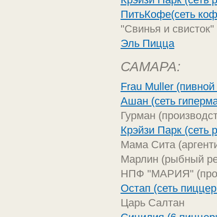
ПитьКофе(сеть коф
"Свинья и свисток"
Эль Пицца
САМАРА:
Frau Muller (пивной
Ашан (сеть гиперма
Гурман (производст
Крэйзи Парк (сеть 
Мама Сита (аргенти
Марлин (рыбный ре
НПФ "МАРИЯ" (про
Остап (сеть пиццер
Царь Салтан