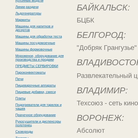
Кухонные модули
БАЙКАЛЬСК:
Линии раздачи
Льдогенераторы
БЦБК
Мармиты
Машины для напитков и
десертов
БЕЛГОРОД:
Машины для обработки теста
Машины посудомоечные
"Добряк Грангузье"
Машины формовочные
Мороженое, оборудование для
производства и продажи
ВЛАДИВОСТО
ПРЕДМЕТЫ СЕРВИРОВКИ
Пароконвектоматы
Развлекательный ц
Печи
Пищеварочные аппараты
ВЛАДИМИР:
Пищевые добавки, смеси
Плиты
Техсоюз - сеть кин
Подогреватели для тарелок и
чашек
Прачечное оборудование
ВОРОНЕЖ:
Рукосушители и диспенсоры
полотенец
Абсолют
Сковороды