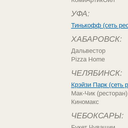
УФА:
Тинькофф (сеть ре
ХАБАРОВСК:
Дальвестор
Pizza Home
ЧЕЛЯБИНСК:
Крэйзи Парк (сеть 
Мак-Чик (ресторан)
Киномакс
ЧЕБОКСАРЫ:
Букет Чувашии