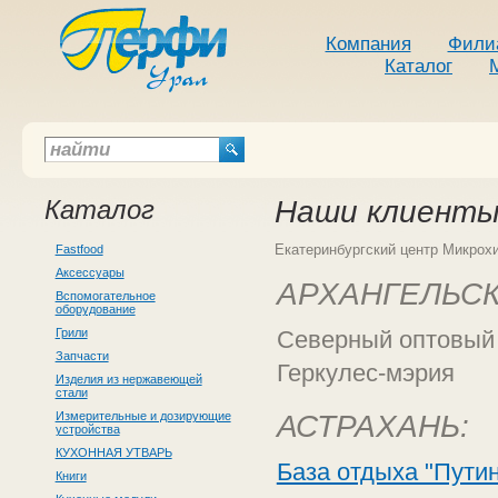
Компания
Фили
Каталог
Каталог
Наши клиент
Екатеринбургский центр Микрохи
Fastfood
Аксессуары
АРХАНГЕЛЬСК
Вспомогательное
оборудование
Грили
Северный оптовый
Запчасти
Геркулес-мэрия
Изделия из нержавеющей
стали
Измерительные и дозирующие
АСТРАХАНЬ:
устройства
КУХОННАЯ УТВАРЬ
База отдыха "Пути
Книги