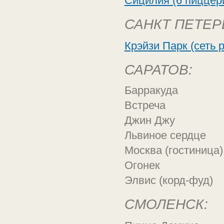
Сицилия (6 пиццер
САНКТ ПЕТЕР
Крэйзи Парк (сеть 
САРАТОВ:
Барракуда
Встреча
Джин Джу
Львиное сердце
Москва (гостиница)
Огонек
Элвис (корд-фуд)
СМОЛЕНСК: