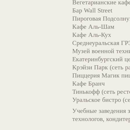
Вегетарианские каф
Бар Wall Street
Пироговая Подсолну
Кафе Аль-Шам
Кафе Аль-Кух
Среднеуральская Г
Музей военной техн
Екатеринбургский це
Крэйзи Парк (сеть р
Пиццерия Магик пи
Кафе Бранч
Тинькофф (сеть рест
Уральское бистро (с
Учебные заведения 
технологов, кондите