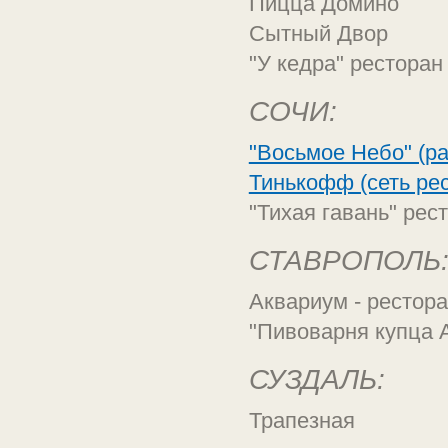
Пицца Домино
Сытный Двор
"У кедра" ресторан
СОЧИ:
"Восьмое Небо" (р
Тинькофф (сеть ре
"Тихая гавань" рес
СТАВРОПОЛЬ
Аквариум - рестор
"Пивоварня купца 
СУЗДАЛЬ:
Трапезная