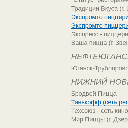
Традиции Вкуса (г.
Экспромто пиццерия
Экспромто пиццери
Экспресс - пиццер
Ваша пицца (г. Зве
НЕФТЕЮГАНС
Юганск-Трубопров
НИЖНИЙ НОВГ
Бродвей Пицца
Тинькофф (сеть ре
Техсоюз - сеть кин
Мир Пиццы (г. Дзер