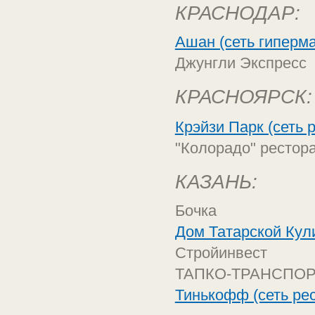
КРАСНОДАР:
Ашан (сеть гиперма
Джунгли Экспресс
КРАСНОЯРСК:
Крэйзи Парк (сеть 
"Колорадо" рестор
КАЗАНЬ:
Бочка
Дом Татарской Кул
Стройинвест
ТАПКО-ТРАНСПО
Тинькофф (сеть ре