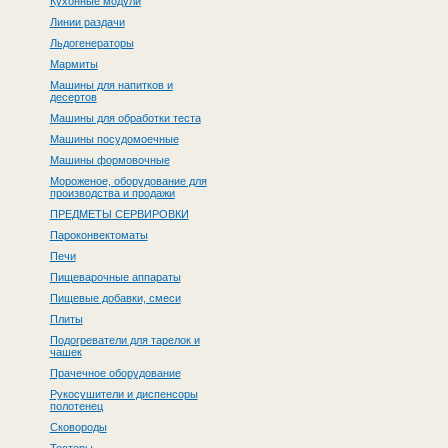
Кухонные модули
Линии раздачи
Льдогенераторы
Мармиты
Машины для напитков и
десертов
Машины для обработки теста
Машины посудомоечные
Машины формовочные
Мороженое, оборудование для
производства и продажи
ПРЕДМЕТЫ СЕРВИРОВКИ
Пароконвектоматы
Печи
Пищеварочные аппараты
Пищевые добавки, смеси
Плиты
Подогреватели для тарелок и
чашек
Прачечное оборудование
Рукосушители и диспенсоры
полотенец
Сковороды