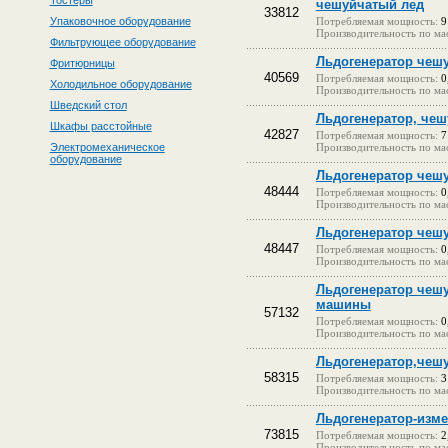
Тостеры
чешуйчатый лед
33812
Упаковочное оборудование
Потребляемая мощность:
9
Производительность по мас
Фильтрующее оборудование
Льдогенератор чеш
Фритюрницы
40569
Потребляемая мощность:
0
Холодильное оборудование
Производительность по мас
Шведский стол
Льдогенератор, чеш
Шкафы расстойные
42827
Потребляемая мощность:
7
Электромеханическое
Производительность по мас
оборудование
Льдогенератор чеш
48444
Потребляемая мощность:
0
Производительность по мас
Льдогенератор чеш
48447
Потребляемая мощность:
0
Производительность по мас
Льдогенератор чешу
машины
57132
Потребляемая мощность:
0
Производительность по мас
Льдогенератор,чешу
58315
Потребляемая мощность:
3
Производительность по мас
Льдогенератор-изме
73815
Потребляемая мощность:
2
Производительность по мас