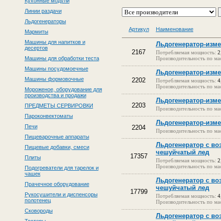
Кухонные модули
Линии раздачи
Льдогенераторы
Артикул
Наименование
Мармиты
Машины для напитков и
Льдогенератор-изме
десертов
2167
Потребляемая мощность:
2
Машины для обработки теста
Производительность по мас
Машины посудомоечные
Льдогенератор-изме
Машины формовочные
2202
Потребляемая мощность:
4
Производительность по мас
Мороженое, оборудование для
производства и продажи
Льдогенератор-изме
2203
ПРЕДМЕТЫ СЕРВИРОВКИ
Производительность по мас
Пароконвектоматы
Льдогенератор-изме
Печи
2204
Производительность по мас
Пищеварочные аппараты
Льдогенератор с в
Пищевые добавки, смеси
чешуйчатый лед
17357
Плиты
Потребляемая мощность:
2
Производительность по мас
Подогреватели для тарелок и
чашек
Льдогенератор с в
Прачечное оборудование
чешуйчатый лед
17799
Рукосушители и диспенсоры
Потребляемая мощность:
4
полотенец
Производительность по мас
Сковороды
Льдогенератор с в