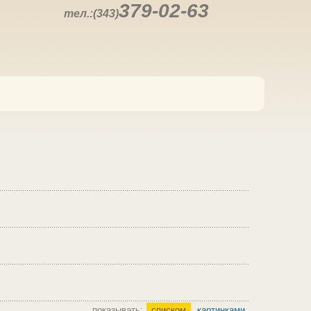
379-02-63
тел.:(343)
показывать:
списком
картинками