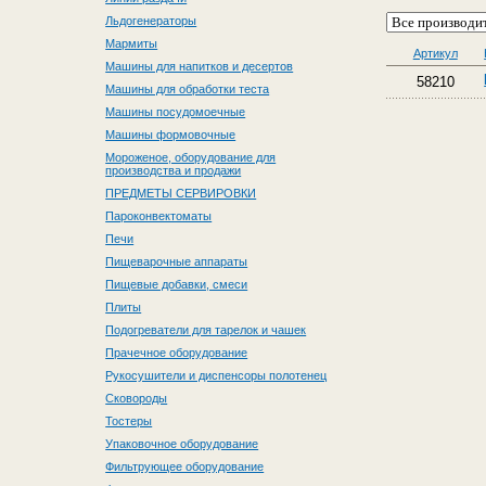
Льдогенераторы
Мармиты
Артикул
Машины для напитков и десертов
58210
Машины для обработки теста
Машины посудомоечные
Машины формовочные
Мороженое, оборудование для
производства и продажи
ПРЕДМЕТЫ СЕРВИРОВКИ
Пароконвектоматы
Печи
Пищеварочные аппараты
Пищевые добавки, смеси
Плиты
Подогреватели для тарелок и чашек
Прачечное оборудование
Рукосушители и диспенсоры полотенец
Сковороды
Тостеры
Упаковочное оборудование
Фильтрующее оборудование