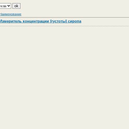
Наименование
Измеритель концентрации (густоты) сиропа