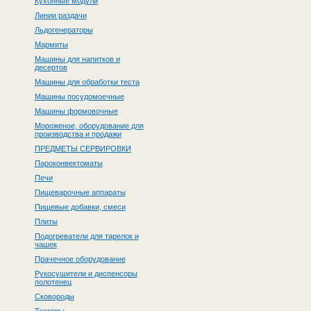
Кухонные модули
Линии раздачи
Льдогенераторы
Мармиты
Машины для напитков и
десертов
Машины для обработки теста
Машины посудомоечные
Машины формовочные
Мороженое, оборудование для
производства и продажи
ПРЕДМЕТЫ СЕРВИРОВКИ
Пароконвектоматы
Печи
Пищеварочные аппараты
Пищевые добавки, смеси
Плиты
Подогреватели для тарелок и
чашек
Прачечное оборудование
Рукосушители и диспенсоры
полотенец
Сковороды