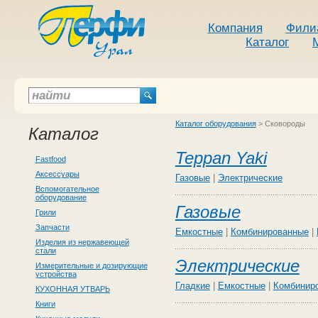
Компания
Фили
Каталог
Каталог оборудования
>
Сковороды
Каталог
Teppan Yaki
Fastfood
Аксессуары
Газовые
|
Электрические
Вспомогательное
оборудование
Газовые
Грили
Запчасти
Емкостные
|
Комбинированные
|
Изделия из нержавеющей
стали
Электрические
Измерительные и дозирующие
устройства
Гладкие
|
Емкостные
|
Комбинир
КУХОННАЯ УТВАРЬ
Книги