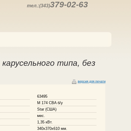
379-02-63
тел.:(343)
карусельного типа, без
версия для печати
63495
M 174 CBA б/у
Star (США)
мес.
1,35 кВт.
340x370x610 мм.