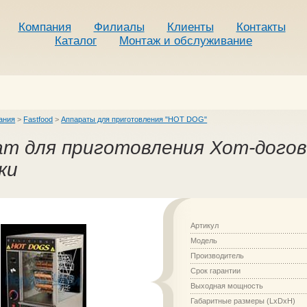
Компания
Филиалы
Клиенты
Контакты
Каталог
Монтаж и обслуживание
ания
>
Fastfood
>
Аппараты для приготовления "HOT DOG"
т для приготовления Хот-догов 
ки
Артикул
Модель
Производитель
Срок гарантии
Выходная мощность
Габаритные размеры (LxDxH)