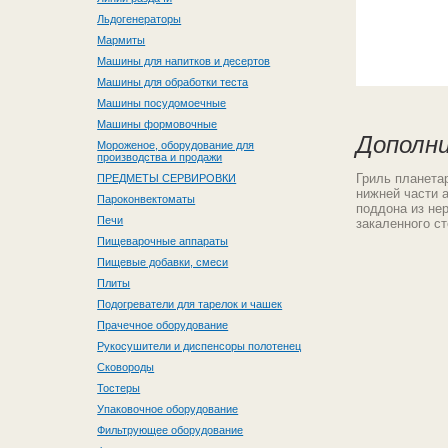
Льдогенераторы
Мармиты
Машины для напитков и десертов
Машины для обработки теста
Машины посудомоечные
Машины формовочные
Дополн
Мороженое, оборудование для
производства и продажи
Гриль планета
ПРЕДМЕТЫ СЕРВИРОВКИ
нижней части а
Пароконвектоматы
поддона из не
Печи
закаленного с
Пищеварочные аппараты
Пищевые добавки, смеси
Плиты
Подогреватели для тарелок и чашек
Прачечное оборудование
Рукосушители и диспенсоры полотенец
Сковороды
Тостеры
Упаковочное оборудование
Фильтрующее оборудование