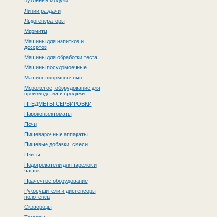
Кухонные модули
Линии раздачи
Льдогенераторы
Мармиты
Машины для напитков и
десертов
Машины для обработки теста
Машины посудомоечные
Машины формовочные
Мороженое, оборудование для
производства и продажи
ПРЕДМЕТЫ СЕРВИРОВКИ
Пароконвектоматы
Печи
Пищеварочные аппараты
Пищевые добавки, смеси
Плиты
Подогреватели для тарелок и
чашек
Прачечное оборудование
Рукосушители и диспенсоры
полотенец
Сковороды